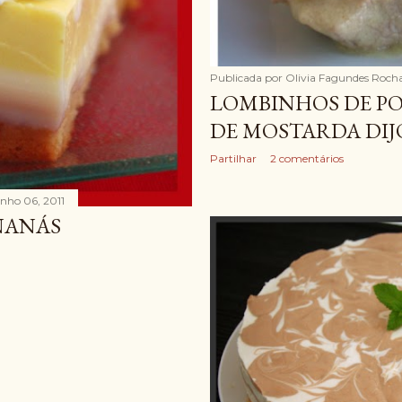
Publicada por
Olivia Fagundes Roch
LOMBINHOS DE P
DE MOSTARDA DI
Partilhar
2 comentários
unho 06, 2011
NANÁS