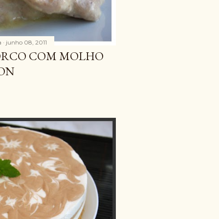
a
junho 08, 2011
ORCO COM MOLHO
JON