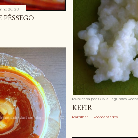
unho 26, 2011
E PÊSSEGO
Publicada por
Olivia Fagundes Roch
KEFIR
Partilhar
5 comentários