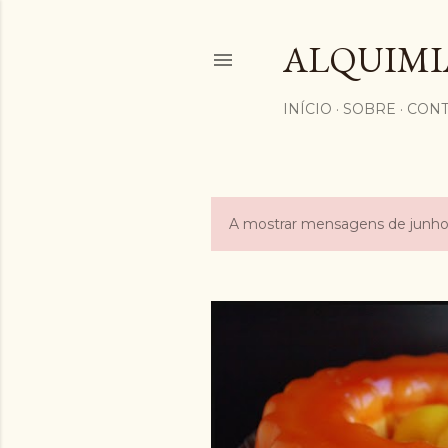
ALQUIMI
INÍCIO
SOBRE
CONT
A mostrar mensagens de junho
M
e
n
s
a
g