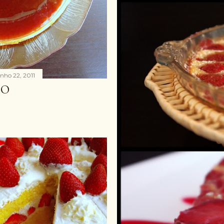
unho 22, 2011
CO