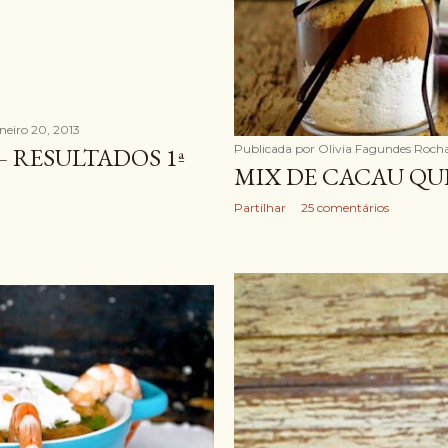
aneiro 20, 2013
Publicada por
Olivia Fagundes Roch
– RESULTADOS 1ª
MIX DE CACAU QU
Partilhar
25 comentários