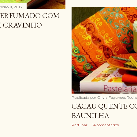
neiro 11, 2013
 PERFUMADO COM
E CRAVINHO
Publicada por
Olivia Fagundes Roch
CACAU QUENTE CO
BAUNILHA
Partilhar
14 comentários