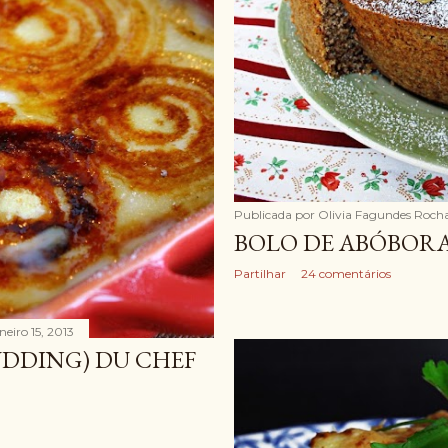
Publicada por
Olivia Fagundes Roch
BOLO DE ABÓBORA
Partilhar
24 comentários
neiro 15, 2013
PUDDING) DU CHEF