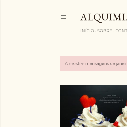
ALQUIMI
INÍCIO
SOBRE
CONT
A mostrar mensagens de janeir
M
e
n
s
a
g