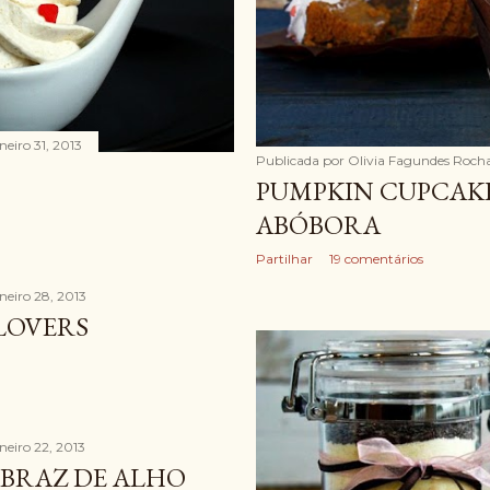
neiro 31, 2013
Publicada por
Olivia Fagundes Roch
PUMPKIN CUPCAKE
ABÓBORA
Partilhar
19 comentários
aneiro 28, 2013
LOVERS
aneiro 22, 2013
 BRAZ DE ALHO