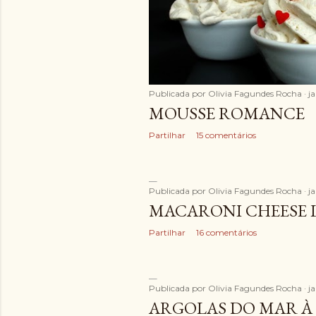
e
n
s
Publicada por
Olivia Fagundes Rocha
ja
MOUSSE ROMANCE
Partilhar
15 comentários
Publicada por
Olivia Fagundes Rocha
j
MACARONI CHEESE 
Partilhar
16 comentários
Publicada por
Olivia Fagundes Rocha
j
ARGOLAS DO MAR À