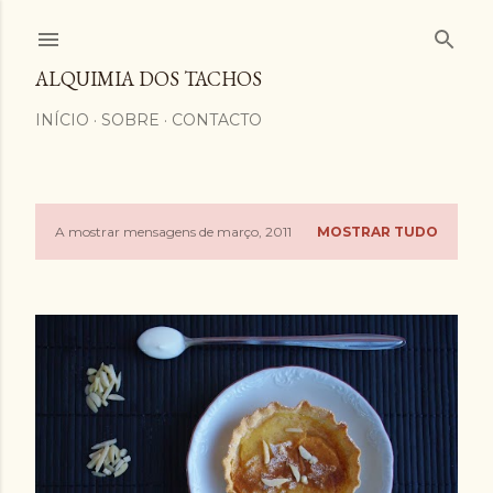
Avançar para o conteúdo principal
ALQUIMIA DOS TACHOS
INÍCIO
SOBRE
CONTACTO
A mostrar mensagens de março, 2011
MOSTRAR TUDO
M
e
n
s
a
g