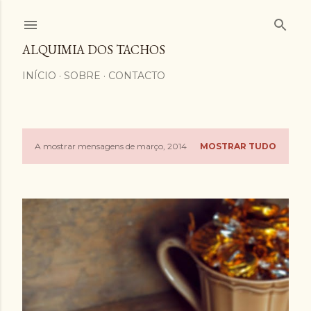
Avançar para o conteúdo principal
ALQUIMIA DOS TACHOS
INÍCIO
SOBRE
CONTACTO
A mostrar mensagens de março, 2014
MOSTRAR TUDO
M
e
n
s
a
g