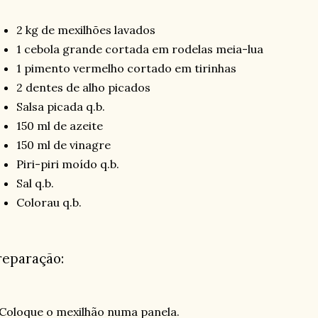
2 kg de mexilhões lavados
1 cebola grande cortada em rodelas meia-lua
1 pimento vermelho cortado em tirinhas
2 dentes de alho picados
Salsa picada q.b.
150 ml de azeite
150 ml de vinagre
Piri-piri moído q.b.
Sal q.b.
Colorau q.b.
reparação:
 Coloque o mexilhão numa panela.