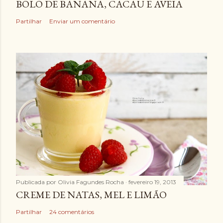
BOLO DE BANANA, CACAU E AVEIA
i
a
Partilhar
Enviar um comentário
r
u
m
c
o
m
e
n
t
á
r
i
Publicada por
Olivia Fagundes Rocha
fevereiro 19, 2013
o
CREME DE NATAS, MEL E LIMÃO
Partilhar
24 comentários