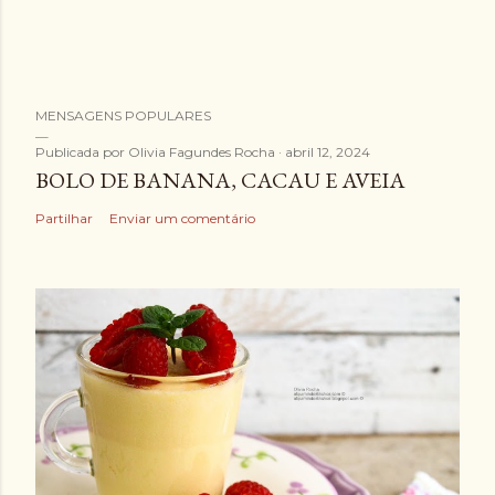
E
MENSAGENS POPULARES
n
v
Publicada por
Olivia Fagundes Rocha
abril 12, 2024
BOLO DE BANANA, CACAU E AVEIA
i
a
Partilhar
Enviar um comentário
r
u
m
c
o
m
e
n
t