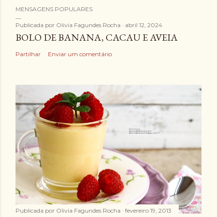
E
MENSAGENS POPULARES
n
v
Publicada por
Olivia Fagundes Rocha
abril 12, 2024
BOLO DE BANANA, CACAU E AVEIA
i
a
Partilhar
Enviar um comentário
r
u
m
c
o
m
e
n
t
á
r
i
Publicada por
Olivia Fagundes Rocha
fevereiro 19, 2013
o