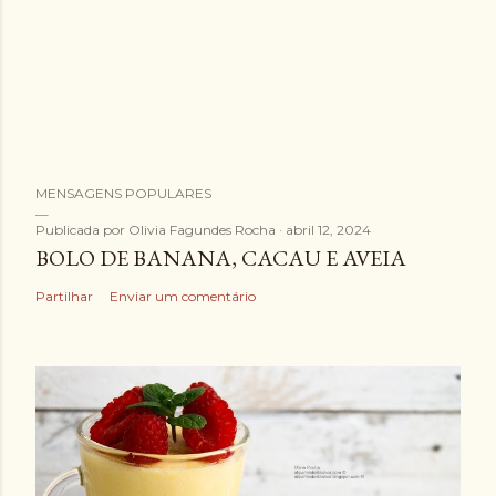
E
MENSAGENS POPULARES
n
v
Publicada por
Olivia Fagundes Rocha
abril 12, 2024
BOLO DE BANANA, CACAU E AVEIA
i
a
Partilhar
Enviar um comentário
r
u
m
c
o
m
e