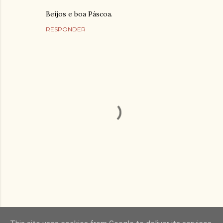
Beijos e boa Páscoa.
RESPONDER
E
n