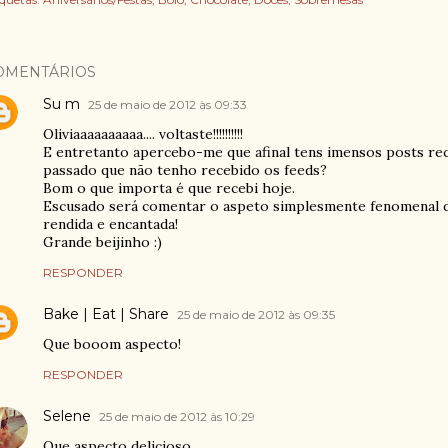
OMENTÁRIOS
Su m
25 de maio de 2012 às 09:33
Oliviaaaaaaaaaa.... voltaste!!!!!!!!!!
E entretanto apercebo-me que afinal tens imensos posts rece
passado que não tenho recebido os feeds?
Bom o que importa é que recebi hoje.
Escusado será comentar o aspeto simplesmente fenomenal des
rendida e encantada!
Grande beijinho :)
RESPONDER
Bake | Eat | Share
25 de maio de 2012 às 09:35
Que booom aspecto!
RESPONDER
Selene
25 de maio de 2012 às 10:29
Que aspecto delicioso.