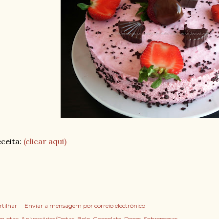
ceita:
(clicar aqui)
rtilhar
Enviar a mensagem por correio electrónico
iquetas:
Aniversários/Festas
Bolo
Chocolate
Doces
Sobremesas