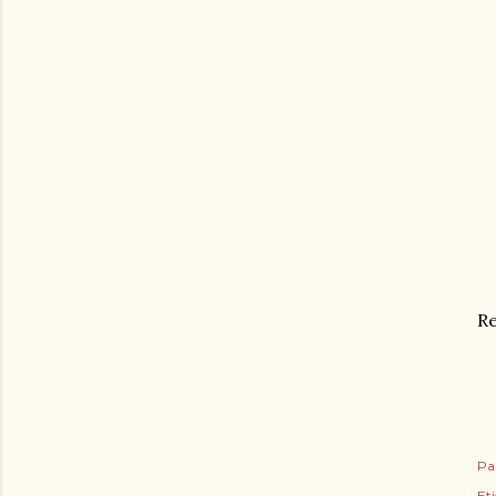
Re
Pa
Et