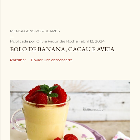
E
MENSAGENS POPULARES
n
v
Publicada por
Olivia Fagundes Rocha
abril 12, 2024
BOLO DE BANANA, CACAU E AVEIA
i
a
Partilhar
Enviar um comentário
r
u
m
c
o
m
e
n
t
á