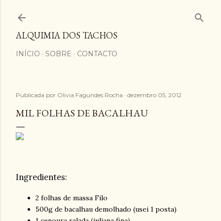
Avançar para o conteúdo principal
ALQUIMIA DOS TACHOS
INÍCIO
SOBRE
CONTACTO
Publicada por
Olivia Fagundes Rocha
dezembro 05, 2012
MIL FOLHAS DE BACALHAU
Ingredientes:
2 folhas de massa Filo
500g
de
bacalhau
de
molhado (usei 1 posta)
1 cenoura ralada (juliana fina)