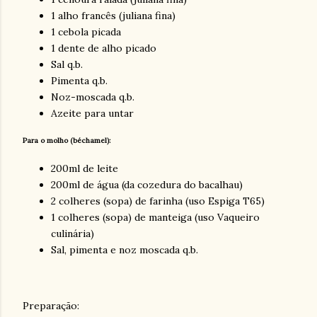
1 alho francês (juliana fina)
1 cebola picada
1
de
nte
de
alho picado
Sal q.b.
Pimenta q.b.
Noz-moscada q.b.
Azeite para untar
Para o molho (
béchamel)
:
200ml
de
leite
200ml de água (da cozedura do bacalhau)
2 colheres (sopa)
de
farinha (uso Espiga T65)
1 colheres (sopa)
de
manteiga (uso Vaqueiro
culinária)
Sal, pimenta e noz moscada q.b.
Preparação: