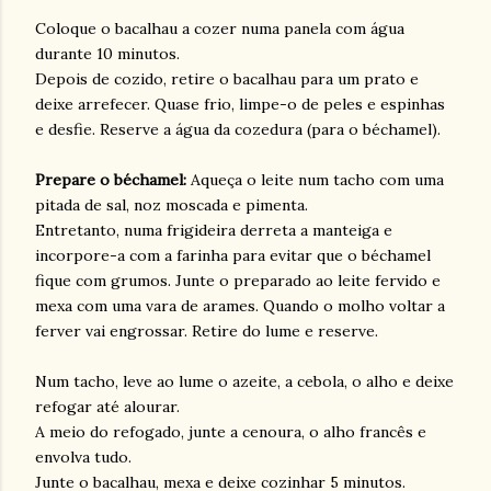
Coloque o
bacalhau
a cozer numa panela com água
durante 10 minutos.
De
pois
de
cozido, retire o
bacalhau
para um prato e
de
ixe arrefecer. Quase frio, limpe-o
de
peles e espinhas
e
de
sfie. Reserve a água da cozedura (para o béchamel).
Prepare o béchamel:
Aqueça o leite num tacho com uma
pitada
de
sal, noz moscada e pimenta.
Entretanto, numa frigi
de
ira
de
rreta a manteiga e
incorpore-a com a farinha para evitar que o béchamel
fique com grumos. Junte o preparado ao leite fervido e
mexa com uma vara
de
arames. Quando o molho voltar a
ferver vai engrossar. Retire do lume e reserve.
Num tacho, leve ao lume o azeite, a cebola, o alho e
de
ixe
refogar até alourar.
A meio do refogado, junte a cenoura, o alho francês e
envolva tudo.
Junte o
bacalhau
, mexa e
de
ixe cozinhar 5 minutos.