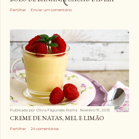
a
Partilhar
Enviar um comentário
r
u
m
c
o
m
e
n
t
á
r
i
Publicada por
Olivia Fagundes Rocha
fevereiro 19, 2013
o
CREME DE NATAS, MEL E LIMÃO
Partilhar
24 comentários