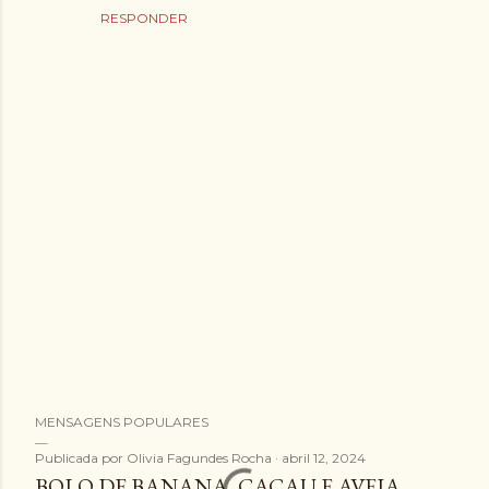
RESPONDER
E
MENSAGENS POPULARES
n
v
Publicada por
Olivia Fagundes Rocha
abril 12, 2024
BOLO DE BANANA, CACAU E AVEIA
i