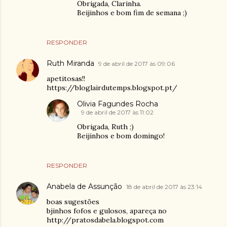
Obrigada, Clarinha.
Beijinhos e bom fim de semana ;)
RESPONDER
Ruth Miranda
9 de abril de 2017 às 09:06
apetitosas!!
https://bloglairdutemps.blogspot.pt/
Olivia Fagundes Rocha
9 de abril de 2017 às 11:02
Obrigada, Ruth ;)
Beijinhos e bom domingo!
RESPONDER
Anabela de Assunção
18 de abril de 2017 às 23:14
boas sugestões
bjinhos fofos e gulosos, apareça no
http://pratosdabela.blogspot.com