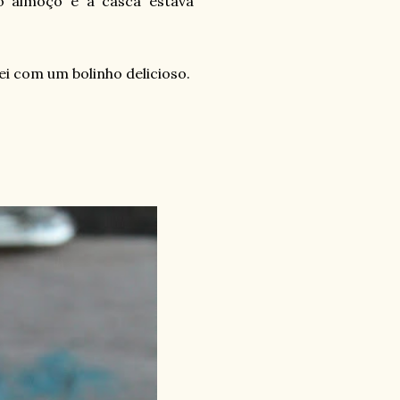
o almoço e a casca estava
ei com um bolinho delicioso.