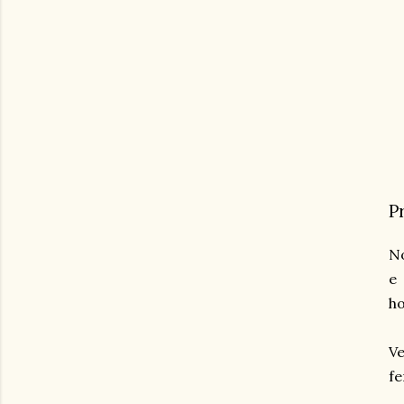
P
No
e
h
Ve
fe