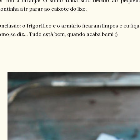
or fim a laranja! O sumo tinha sido bebido ao pequen
ontinha a ir parar ao caixote do lixo.
nclusão: o frigorífico e o armário ficaram limpos e eu fiqu
mo se diz... Tudo está bem, quando acaba bem! ;)