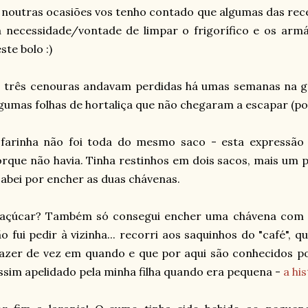
 noutras ocasiões vos tenho contado que algumas das rec
 necessidade/vontade de limpar o frigorífico e os armá
ste bolo :)
 três cenouras andavam perdidas há umas semanas na gav
gumas folhas de hortaliça que não chegaram a escapar (po
 farinha não foi toda do mesmo saco - esta expressão
rque não havia. Tinha restinhos em dois sacos, mais um 
abei por encher as duas chávenas.
 açúcar? Também só consegui encher uma chávena com o
o fui pedir à vizinha... recorri aos saquinhos do "café"
azer de vez em quando e que por aqui são conhecidos p
ssim apelidado pela minha filha quando era pequena -
a his