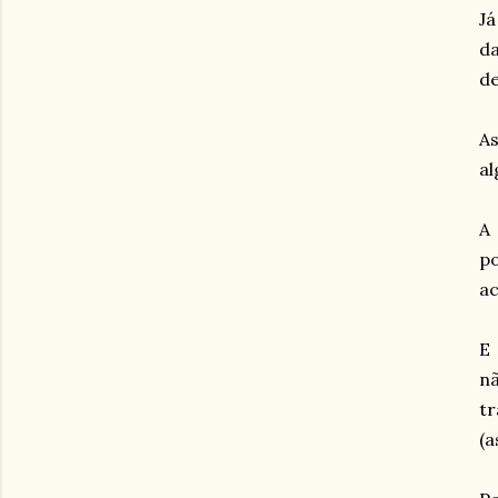
Já
da
de
As
al
A
po
ac
E
nã
tr
(a