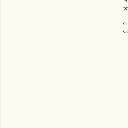
P
pr
Co
Co