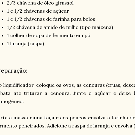
2/3 chávena de óleo girassol
1 e 1/2 chávenas de açúcar
1 e 1/2 chávenas de farinha para bolos
1/2 chávena de amido de milho (tipo maizena)
1 colher de sopa de fermento em pó
1 laranja (raspa)
reparação:
 liquidificador, coloque os ovos, as cenouras (cruas, des
 bata até triturar a cenoura. Junte o açúcar e deixe
omogéneo.
rta a massa numa taça e aos poucos envolva a farinha de
rmento peneirados. Adicione a raspa de laranja e envolva 