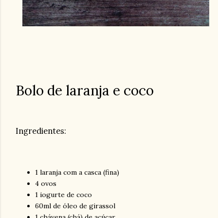
Bolo de laranja e coco
Ingredientes:
1 laranja com a casca (fina)
4 ovos
1 iogurte de coco
60ml de óleo de girassol
1 chávena (chá) de açúcar