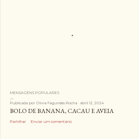
E
MENSAGENS POPULARES
n
v
Publicada por
Olivia Fagundes Rocha
abril 12, 2024
BOLO DE BANANA, CACAU E AVEIA
i
a
Partilhar
Enviar um comentário
r
u