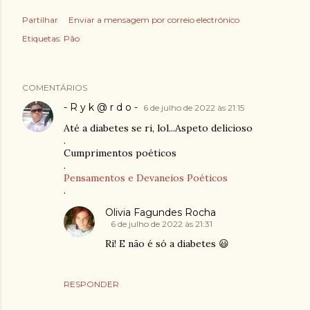
Partilhar
Enviar a mensagem por correio electrónico
Etiquetas:
Pão
COMENTÁRIOS
- R y k @ r d o -
6 de julho de 2022 às 21:15
Até a diabetes se ri, lol...Aspeto delicioso
.
Cumprimentos poéticos
.
Pensamentos e Devaneios Poéticos
.
Olivia Fagundes Rocha
6 de julho de 2022 às 21:31
Ri! E não é só a diabetes 😃
RESPONDER