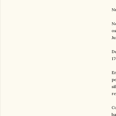
Nu
No
os
Ju
De
17
E
pe
si
re
C
ba