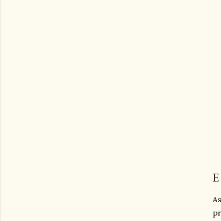
E
As
p