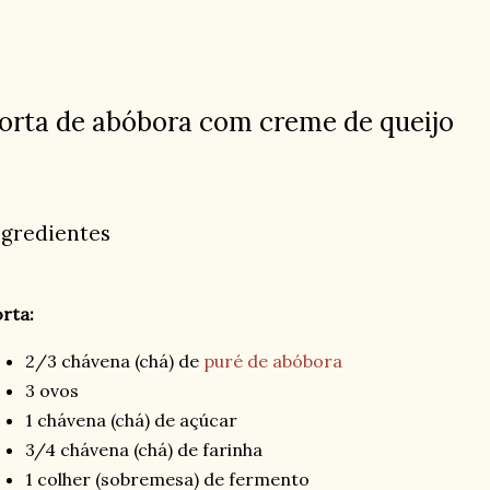
orta de abóbora com creme de queijo
ngredientes
rta:
2/3 chávena (chá) de
puré de abóbora
3 ovos
1 chávena (chá) de açúcar
3/4 chávena (chá) de farinha
1 colher (sobremesa) de fermento