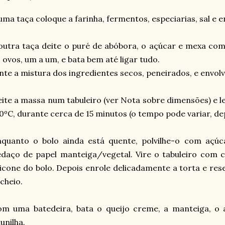
ma taça coloque a farinha, fermentos, especiarias, sal e e
utra taça deite o puré de abóbora, o açúcar e mexa com
 ovos, um a um, e bata bem até ligar tudo.
nte a mistura dos ingredientes secos, peneirados, e envolv
ite a massa num tabuleiro (ver Nota sobre dimensões) e l
0ºC, durante cerca de 15 minutos (o tempo pode variar, d
nquanto o bolo ainda está quente, polvilhe-o com aç
daço de papel manteiga/vegetal. Vire o tabuleiro com c
licone do bolo. Depois enrole delicadamente a torta e res
cheio.
om uma batedeira, bata o queijo creme, a manteiga, o
unilha.