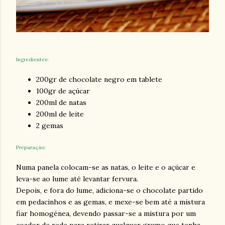
Ingr
e
di
e
nt
e
s:
200gr de chocolate negro em tablete
100gr de açúcar
200ml de natas
200ml de leite
2 gemas
Preparação:
Numa panela colocam-se as natas, o leite e o açúcar e
leva-se ao lume até levantar fervura.
Depois, e fora do lume, adiciona-se o chocolate partido
em pedacinhos e as gemas, e mexe-se bem até a mistura
fiar homogénea, devendo passar-se a mistura por um