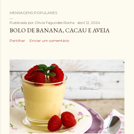
E
MENSAGENS POPULARES
n
v
Publicada por
Olivia Fagundes Rocha
abril 12, 2024
BOLO DE BANANA, CACAU E AVEIA
i
a
Partilhar
Enviar um comentário
r
u
m
c
o
m
e
n
t
á
r
i